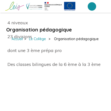
Aller
au
Collège Léon Boujot – Porto-Vecchio
contenu
4 niveaux
(Pressez
Organisation pédagogique
Entrée)
23 divisions
Accueil
>
Le Collège
>
Organisation pédagogique
dont une 3 ème prépa pro
Des classes bilingues de la 6 ème à la 3 ème