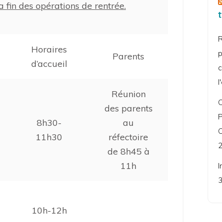
a fin des opérations de rentrée.
R
Horaires
p
Parents
d’accueil
c
l
Réunion
C
des parents
P
8h30-
au
C
11h30
réfectoire
2
de 8h45 à
11h
I
3
10h-12h