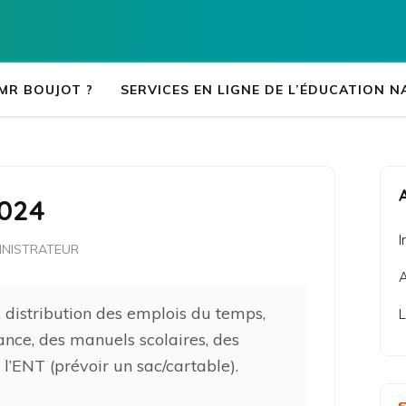
Accueil
>
Collège Léon B
 MR BOUJOT ?
SERVICES EN LIGNE DE L’ÉDUCATION N
2024
I
MINISTRATEUR
A
, distribution des emplois du temps,
L
nce, des manuels scolaires, des
 l’ENT (prévoir un sac/cartable).