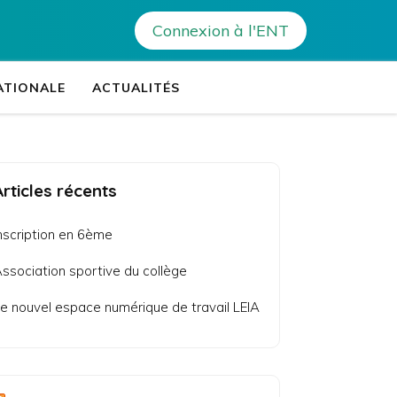
Actualités
>
Non classé
>
Rentrée des élèves 2024
Connexion à l'ENT
oujot – Porto-Vecchio
ATIONALE
ACTUALITÉS
Articles récents
nscription en 6ème
ssociation sportive du collège
e nouvel espace numérique de travail LEIA