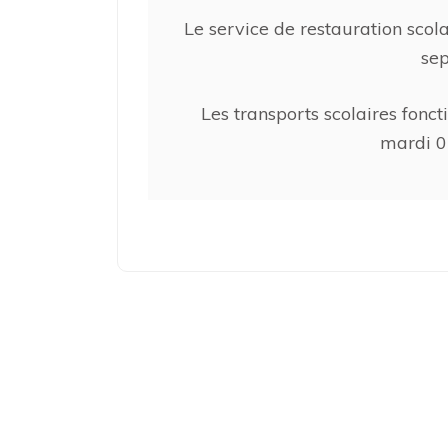
Le service de restauration scola
se
Les transports scolaires fonc
mardi 0
Navigation
de
l’article