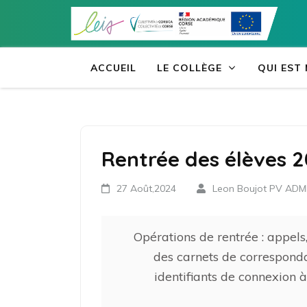
Aller
au
contenu
(Pressez
ACCUEIL
LE COLLÈGE
QUI EST
Entrée)
Rentrée des élèves 
27 Août,2024
Leon Boujot PV AD
Opérations de rentrée : appels
des carnets de corresponda
identifiants de connexion à